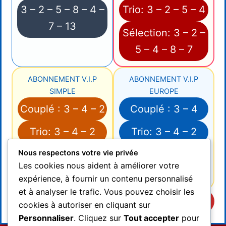
3 – 2 – 5 – 8 – 4 –
Trio: 3 – 2 – 5 – 4
7 – 13
Sélection: 3 – 2 –
5 – 4 – 8 – 7
ABONNEMENT V.I.P
ABONNEMENT V.I.P
SIMPLE
EUROPE
Couplé : 3 – 4 – 2
Couplé : 3 – 4
Trio: 3 – 4 – 2
Trio: 3 – 4 – 2
Nous respectons votre vie privée
Sélection: 3 – 4 –
Sélection: 3 – 4 –
Les cookies nous aident à améliorer votre
2 – 8 – 5 – 7
2 – 5 – 8
expérience, à fournir un contenu personnalisé
et à analyser le trafic. Vous pouvez choisir les
Arrivée Officielle: 3 – 4 – 2 – 5 – 8
cookies à autoriser en cliquant sur
Personnaliser
. Cliquez sur
Tout accepter
pour