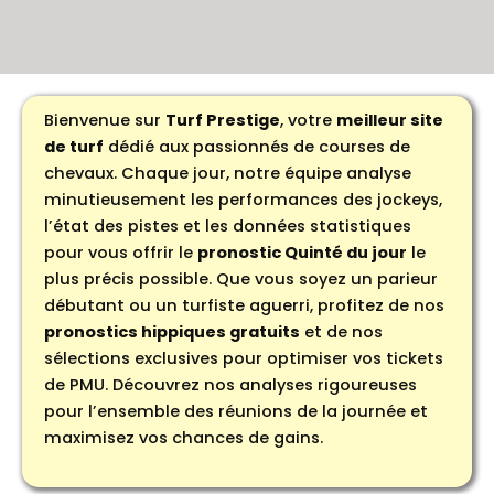
Bienvenue sur
Turf Prestige
, votre
meilleur site
de turf
dédié aux passionnés de courses de
chevaux. Chaque jour, notre équipe analyse
minutieusement les performances des jockeys,
l’état des pistes et les données statistiques
pour vous offrir le
pronostic Quinté du jour
le
plus précis possible. Que vous soyez un parieur
débutant ou un turfiste aguerri, profitez de nos
pronostics hippiques gratuits
et de nos
sélections exclusives pour optimiser vos tickets
de PMU. Découvrez nos analyses rigoureuses
pour l’ensemble des réunions de la journée et
maximisez vos chances de gains.