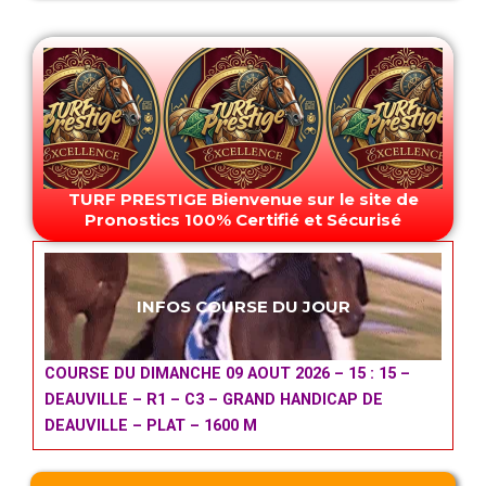
TURF PRESTIGE Bienvenue sur le site de
Pronostics 100% Certifié et Sécurisé
INFOS COURSE DU JOUR
COURSE DU DIMANCHE 09 AOUT 2026 – 15 : 15 –
DEAUVILLE –
R1 – C3 – GRAND HANDICAP DE
DEAUVILLE – PLAT – 1600 M