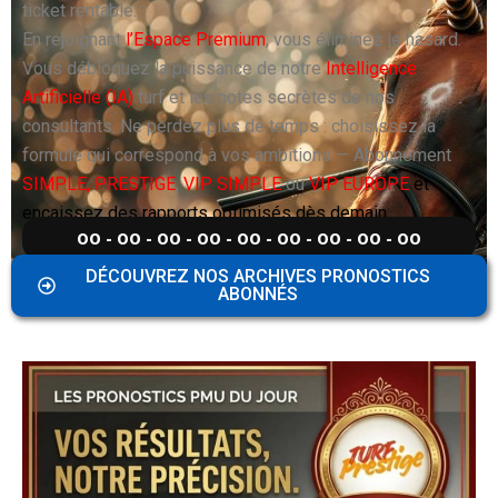
ticket rentable.
En rejoignant
l’Espace Premium
, vous éliminez le hasard.
Vous débloquez la puissance de notre
Intelligence
Artificielle (IA)
turf et les notes secrètes de nos
consultants. Ne perdez plus de temps : choisissez la
formule qui correspond à vos ambitions — Abonnement
SIMPLE, PRESTIGE
,
VIP SIMPLE
ou
VIP EUROPE
et
encaissez des rapports optimisés dès demain
00 - 00 - 00 - 00 - 00 - 00 - 00 - 00 - 00
DÉCOUVREZ NOS ARCHIVES PRONOSTICS
ABONNÉS