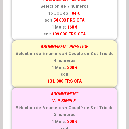
Sélection de 7 numéros
15 JOURS :
84 €
soit
54 600 FRS CFA
1 Mois:
168 €
soit
109 000 FRS CFA
ABONNEMENT PRESTIGE
Sélection de 6 numéros + Couplé de 3 et Trio de
4 numéros
1 Mois:
200 €
soit
131. 000 FRS CFA
ABONNEMENT
V.I.P SIMPLE
Sélection de 6 numéros + Couplé de 3 et Trio de
3 numéros
1 Mois:
300 €
soit