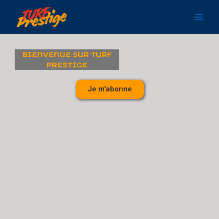
Aller
au
contenu
BIENVENUE SUR TURF
PRESTIGE
Je m'abonne