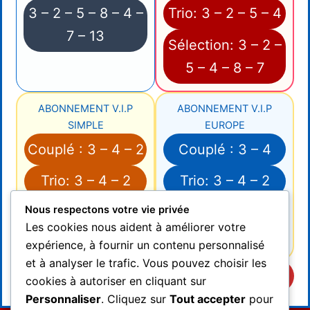
3 – 2 – 5 – 8 – 4 –
Trio: 3 – 2 – 5 – 4
7 – 13
Sélection: 3 – 2 –
5 – 4 – 8 – 7
ABONNEMENT V.I.P
ABONNEMENT V.I.P
SIMPLE
EUROPE
Couplé : 3 – 4 – 2
Couplé : 3 – 4
Trio: 3 – 4 – 2
Trio: 3 – 4 – 2
Nous respectons votre vie privée
Sélection: 3 – 4 –
Sélection: 3 – 4 –
Les cookies nous aident à améliorer votre
2 – 8 – 5 – 7
2 – 5 – 8
expérience, à fournir un contenu personnalisé
et à analyser le trafic. Vous pouvez choisir les
Arrivée Officielle: 3 – 4 – 2 – 5 – 8
cookies à autoriser en cliquant sur
Personnaliser
. Cliquez sur
Tout accepter
pour